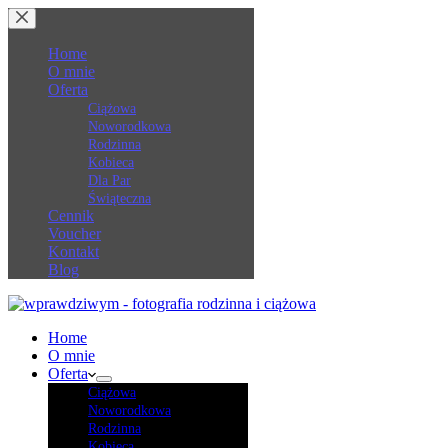
Przejdź
do
treści
Home
O mnie
Oferta
Ciążowa
Noworodkowa
Rodzinna
Kobieca
Dla Par
Świąteczna
Cennik
Voucher
Kontakt
Blog
Home
O mnie
Oferta
Ciążowa
Noworodkowa
Rodzinna
Kobieca