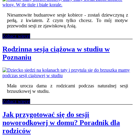
w
plenerze
w
Niesamowite buduarowe sesje kobiece - zostań dziewczyną z
Poznaniu
perłą, z kwiatem. Z czym tylko chcesz. To mój motyw
przewodni sesji ze zjawiskową Asią.
Buduarowa
Zobacz więcej
sesja
kobieca
Rodzinna sesja ciążowa w studiu w
w
Poznaniu
stylu
filmowym
Mała urocza dama z rodzicami podczas naturalnej sesji
brzuszkowej w studiu.
Rodzinna
Zobacz więcej
sesja
ciążowa
Jak przygotować się do sesji
w
noworodkowej w domu? Poradnik dla
studiu
w
rodziców
Poznaniu