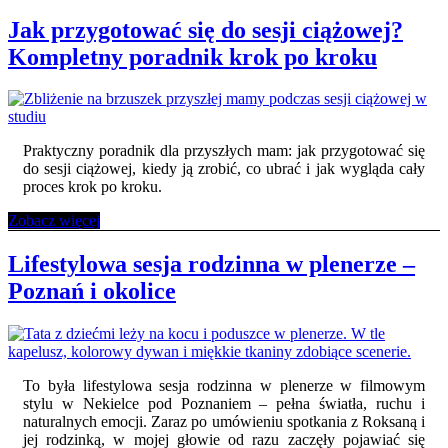
ciążowa
w
Jak przygotować się do sesji ciążowej?
plenerze
Kompletny poradnik krok po kroku
–
jak
się
przygotować
i
kiedy
Praktyczny poradnik dla przyszłych mam: jak przygotować się
ją
do sesji ciążowej, kiedy ją zrobić, co ubrać i jak wygląda cały
zrobić?
proces krok po kroku.
Jak
Zobacz więcej
przygotować
się
Lifestylowa sesja rodzinna w plenerze –
do
Poznań i okolice
sesji
ciążowej?
Kompletny
poradnik
krok
po
To była lifestylowa sesja rodzinna w plenerze w filmowym
kroku
stylu w Nekielce pod Poznaniem – pełna światła, ruchu i
naturalnych emocji. Zaraz po umówieniu spotkania z Roksaną i
jej rodzinką, w mojej głowie od razu zaczęły pojawiać się