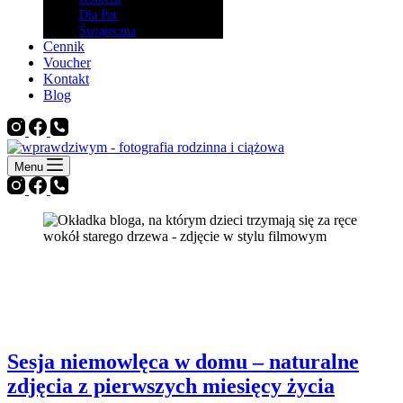
Dla Par
Świąteczna
Cennik
Voucher
Kontakt
Blog
Menu
Blog fotograficzny okiem
architekta
Sesja niemowlęca w domu – naturalne
zdjęcia z pierwszych miesięcy życia