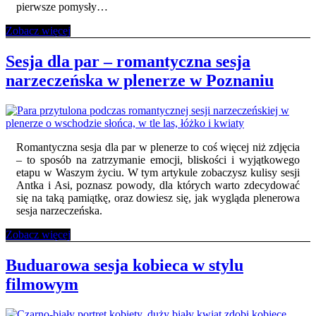
pierwsze pomysły…
Lifestylowa
Zobacz więcej
sesja
rodzinna
Sesja dla par – romantyczna sesja
w
narzeczeńska w plenerze w Poznaniu
plenerze
–
Poznań
i
okolice
Romantyczna sesja dla par w plenerze to coś więcej niż zdjęcia
– to sposób na zatrzymanie emocji, bliskości i wyjątkowego
etapu w Waszym życiu. W tym artykule zobaczysz kulisy sesji
Antka i Asi, poznasz powody, dla których warto zdecydować
się na taką pamiątkę, oraz dowiesz się, jak wygląda plenerowa
sesja narzeczeńska.
Sesja
Zobacz więcej
dla
par
Buduarowa sesja kobieca w stylu
–
filmowym
romantyczna
sesja
narzeczeńska