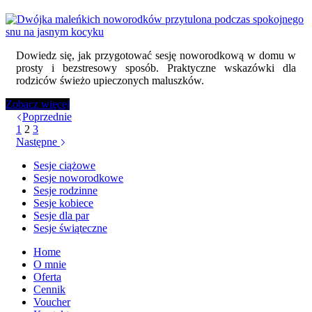
Dowiedz się, jak przygotować sesję noworodkową w domu w
prosty i bezstresowy sposób. Praktyczne wskazówki dla
rodziców świeżo upieczonych maluszków.
Jak
Zobacz więcej
przygotować
Poprzednie
się
1
2
3
do
Następne
sesji
Sesje ciążowe
noworodkowej
Sesje noworodkowe
w
Sesje rodzinne
domu?
Sesje kobiece
Poradnik
Sesje dla par
dla
Sesje świąteczne
rodziców
Home
O mnie
Oferta
Cennik
Voucher