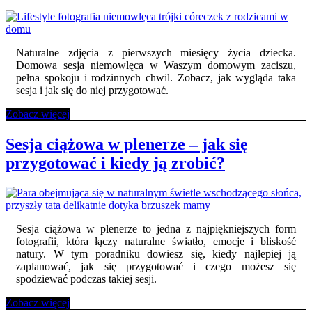
Naturalne zdjęcia z pierwszych miesięcy życia dziecka.
Domowa sesja niemowlęca w Waszym domowym zaciszu,
pełna spokoju i rodzinnych chwil. Zobacz, jak wygląda taka
sesja i jak się do niej przygotować.
Sesja
Zobacz więcej
niemowlęca
w
Sesja ciążowa w plenerze – jak się
domu
przygotować i kiedy ją zrobić?
–
naturalne
zdjęcia
z
pierwszych
miesięcy
Sesja ciążowa w plenerze to jedna z najpiękniejszych form
życia
fotografii, która łączy naturalne światło, emocje i bliskość
natury. W tym poradniku dowiesz się, kiedy najlepiej ją
zaplanować, jak się przygotować i czego możesz się
spodziewać podczas takiej sesji.
Sesja
Zobacz więcej