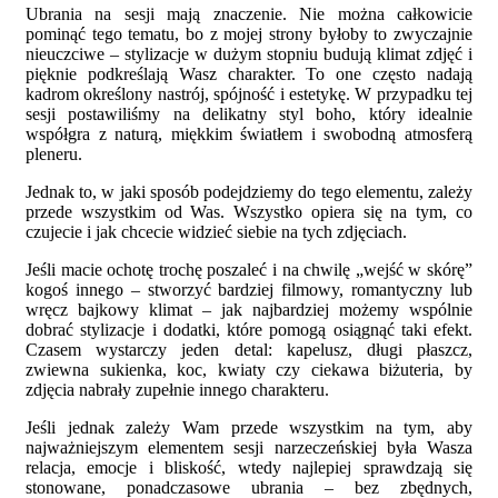
Ubrania na sesji mają znaczenie. Nie można całkowicie
pominąć tego tematu, bo z mojej strony byłoby to zwyczajnie
nieuczciwe – stylizacje w dużym stopniu budują klimat zdjęć i
pięknie podkreślają Wasz charakter. To one często nadają
kadrom określony nastrój, spójność i estetykę. W przypadku tej
sesji postawiliśmy na delikatny styl boho, który idealnie
współgra z naturą, miękkim światłem i swobodną atmosferą
pleneru.
Jednak to, w jaki sposób podejdziemy do tego elementu, zależy
przede wszystkim od Was. Wszystko opiera się na tym, co
czujecie i jak chcecie widzieć siebie na tych zdjęciach.
Jeśli macie ochotę trochę poszaleć i na chwilę „wejść w skórę”
kogoś innego – stworzyć bardziej filmowy, romantyczny lub
wręcz bajkowy klimat – jak najbardziej możemy wspólnie
dobrać stylizacje i dodatki, które pomogą osiągnąć taki efekt.
Czasem wystarczy jeden detal: kapelusz, długi płaszcz,
zwiewna sukienka, koc, kwiaty czy ciekawa biżuteria, by
zdjęcia nabrały zupełnie innego charakteru.
Jeśli jednak zależy Wam przede wszystkim na tym, aby
najważniejszym elementem sesji narzeczeńskiej była Wasza
relacja, emocje i bliskość, wtedy najlepiej sprawdzają się
stonowane, ponadczasowe ubrania – bez zbędnych,