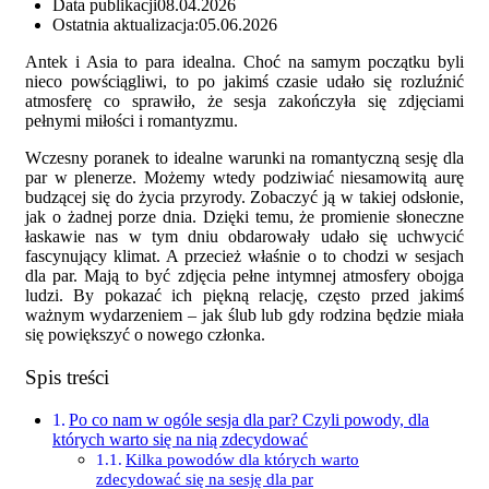
Data publikacji
08.04.2026
Ostatnia aktualizacja:
05.06.2026
Antek i Asia to para idealna. Choć na samym początku byli
nieco powściągliwi, to po jakimś czasie udało się rozluźnić
atmosferę co sprawiło, że sesja zakończyła się zdjęciami
pełnymi miłości i romantyzmu.
Wczesny poranek to idealne warunki na romantyczną sesję dla
par w plenerze. Możemy wtedy podziwiać niesamowitą aurę
budzącej się do życia przyrody. Zobaczyć ją w takiej odsłonie,
jak o żadnej porze dnia. Dzięki temu, że promienie słoneczne
łaskawie nas w tym dniu obdarowały udało się uchwycić
fascynujący klimat. A przecież właśnie o to chodzi w sesjach
dla par. Mają to być zdjęcia pełne intymnej atmosfery obojga
ludzi. By pokazać ich piękną relację, często przed jakimś
ważnym wydarzeniem – jak ślub lub gdy rodzina będzie miała
się powiększyć o nowego członka.
Spis treści
Po co nam w ogóle sesja dla par? Czyli powody, dla
których warto się na nią zdecydować
Kilka powodów dla których warto
zdecydować się na sesję dla par