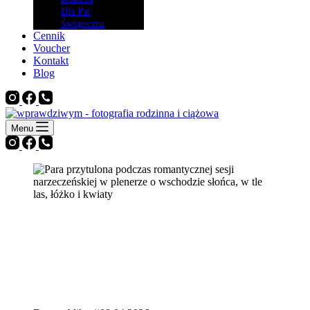
Dla Par
Świąteczna
Cennik
Voucher
Kontakt
Blog
Menu
Sesja dla par – romantyczna
sesja narzeczeńska w plenerze
w Poznaniu