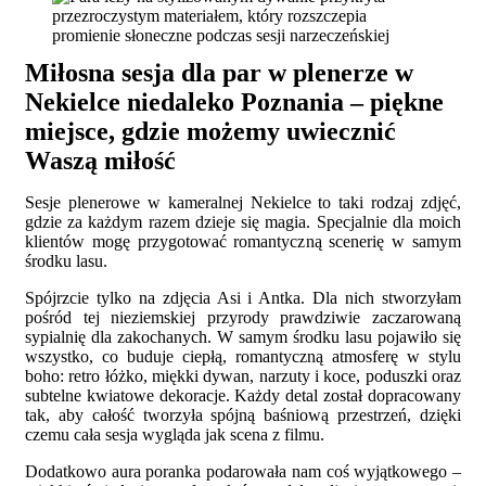
Miłosna sesja dla par w plenerze w
Nekielce niedaleko Poznania – piękne
miejsce, gdzie możemy uwiecznić
Waszą miłość
Sesje plenerowe w kameralnej Nekielce to taki rodzaj zdjęć,
gdzie za każdym razem dzieje się magia. Specjalnie dla moich
klientów mogę przygotować romantyczną scenerię w samym
środku lasu.
Spójrzcie tylko na zdjęcia Asi i Antka. Dla nich stworzyłam
pośród tej nieziemskiej przyrody prawdziwie zaczarowaną
sypialnię dla zakochanych. W samym środku lasu pojawiło się
wszystko, co buduje ciepłą, romantyczną atmosferę w stylu
boho: retro łóżko, miękki dywan, narzuty i koce, poduszki oraz
subtelne kwiatowe dekoracje. Każdy detal został dopracowany
tak, aby całość tworzyła spójną baśniową przestrzeń, dzięki
czemu cała sesja wygląda jak scena z filmu.
Dodatkowo aura poranka podarowała nam coś wyjątkowego –