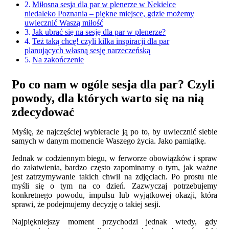
Miłosna sesja dla par w plenerze w Nekielce
niedaleko Poznania – piękne miejsce, gdzie możemy
uwiecznić Waszą miłość
Jak ubrać się na sesję dla par w plenerze?
Też taką chcę! czyli kilka inspiracji dla par
planujących własną sesję narzeczeńską
Na zakończenie
Po co nam w ogóle sesja dla par? Czyli
powody, dla których warto się na nią
zdecydować
Myślę, że najczęściej wybieracie ją po to, by uwiecznić siebie
samych w danym momencie Waszego życia. Jako pamiątkę.
Jednak w codziennym biegu, w ferworze obowiązków i spraw
do załatwienia, bardzo często zapominamy o tym, jak ważne
jest zatrzymywanie takich chwil na zdjęciach. Po prostu nie
myśli się o tym na co dzień. Zazwyczaj potrzebujemy
konkretnego powodu, impulsu lub wyjątkowej okazji, która
sprawi, że podejmujemy decyzję o takiej sesji.
Najpiękniejszy moment przychodzi jednak wtedy, gdy