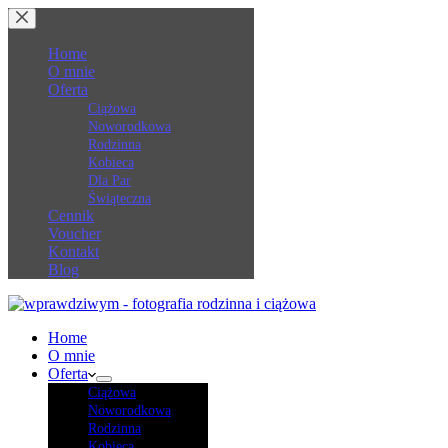
Przejdź
do
treści
Home
O mnie
Oferta
Ciążowa
Noworodkowa
Rodzinna
Kobieca
Dla Par
Świąteczna
Cennik
Voucher
Kontakt
Blog
Home
O mnie
Oferta
Ciążowa
Noworodkowa
Rodzinna
Kobieca