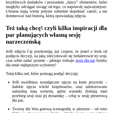
krzykliwych dodatków i przesadnie „fancy” elementów, które
mogłyby odciągać uwagę od tego, co naprawdę najważniejsze.
Ubrania mają wtedy jedynie subtelnie dopełniać całość, a nie
dominować nad historią, którą opowiadają zdjęcia.
Też taką chcę! czyli kilka inspiracji dla
par planujących własną sesję
narzeczeńską
Jeśli zdjęcia Cię przekonują, już czujesz, że jesteś o krok od
podjęcia decyzji, na jaką zdecydowali się bohaterowie tej sesji,
czas sobie zadać pytanie – jakiego rodzaju
sesja dla par
byłaby
dla mnie najlepszym wyborem?
Tutaj kilka rad, które pomogą podjąć decyzję:
Jeśli uwielbiasz nostalgiczne ujęcia na łonie przyrody –
dalekie ujęcia wśród krajobrazów, oraz udekorowane
naturalną nutą scenerię, gdzie warunki dyktują nam
przebieg sesji oraz jej dynamikę – celuj w sesję plenerową
dla par,
Tworzę dla Was gotową scenografię w plenerze – od retro