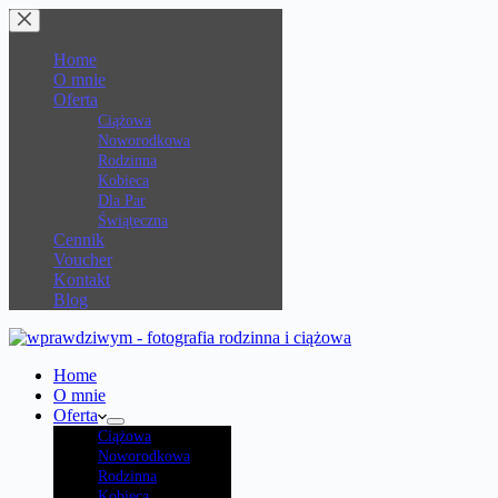
Przejdź
do
treści
Home
O mnie
Oferta
Ciążowa
Noworodkowa
Rodzinna
Kobieca
Dla Par
Świąteczna
Cennik
Voucher
Kontakt
Blog
Home
O mnie
Oferta
Ciążowa
Noworodkowa
Rodzinna
Kobieca