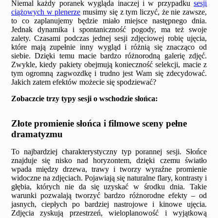
Niemal każdy poranek wygląda inaczej i w przypadku
sesji
ciążowych w plenerze
musimy się z tym liczyć, że nie zawsze,
to co zaplanujemy będzie miało miejsce następnego dnia.
Jednak dynamika i spontaniczność pogody, ma też swoje
zalety. Czasami podczas jednej sesji zdjęciowej robię ujęcia,
które mają zupełnie inny wygląd i różnią się znacząco od
siebie. Dzięki temu macie bardzo różnorodną galerię zdjęć.
Zwykle, kiedy pakiety obejmują konieczność selekcji, macie z
tym ogromną zagwozdkę i trudno jest Wam się zdecydować.
Jakich zatem efektów możecie się spodziewać?
Zobaczcie trzy typy sesji o wschodzie słońca:
Złote promienie słońca i filmowe sceny pełne
dramatyzmu
To najbardziej charakterystyczny typ porannej sesji. Słońce
znajduje się nisko nad horyzontem, dzięki czemu światło
wpada między drzewa, trawy i tworzy wyraźne promienie
widoczne na zdjęciach. Pojawiają się naturalne flary, kontrasty i
głębia, których nie da się uzyskać w środku dnia. Takie
warunki pozwalają tworzyć bardzo różnorodne efekty – od
jasnych, ciepłych po bardziej nastrojowe i kinowe ujęcia.
Zdjęcia zyskują przestrzeń, wieloplanowość i wyjątkową