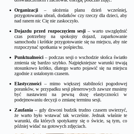
Organizacji
– ułożenia planu dzień wcześniej,
przygotowania ubrań, dodatków czy rzeczy dla dzieci, aby
nad ranem nic Cię nie zaskoczyło.
Dojazdu przed rozpoczęciem sesji
– warto uwzględnić
czas potrzebny na spokojny dojazd, zaparkowanie
samochodu i krótkie przygotowanie się na miejscu, aby nie
rozpoczynać spotkania w pośpiechu.
Punktualności
– podczas sesji o wschodzie słońca światło
zmienia się bardzo szybko. Najpiękniejsze warunki trwają
stosunkowo krótko, dlatego warto pojawić się na miejscu
zgodnie z ustalonym czasem.
Elastyczności
– mimo większej stabilności pogodowej
poranków, w przypadku sesji plenerowych zawsze musimy
być nastawieni na pewną dozę elastyczności w
podejmowaniu decyzji o zmianę terminu sesji.
Zaufania
– gdy dzwoni budzik trudno czasem uwierzyć,
że warto było wstawać tak wcześnie. Jednak właśnie te
warunki, dla których spotykamy się o świcie, są tym, co
później widać na gotowych zdjęciach.