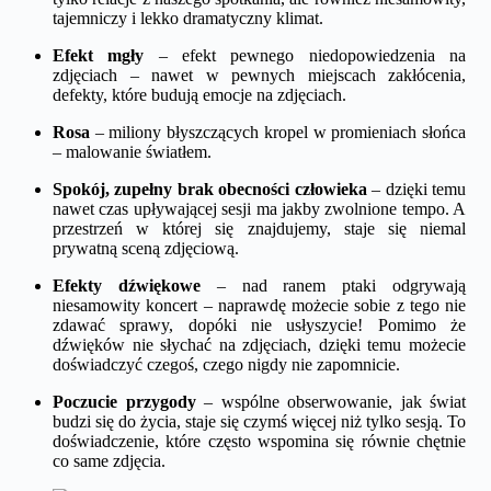
tajemniczy i lekko dramatyczny klimat.
Efekt mgły
– efekt pewnego niedopowiedzenia na
zdjęciach – nawet w pewnych miejscach zakłócenia,
defekty, które budują emocje na zdjęciach.
Rosa
– miliony błyszczących kropel w promieniach słońca
– malowanie światłem.
Spokój, zupełny brak obecności człowieka
– dzięki temu
nawet czas upływającej sesji ma jakby zwolnione tempo. A
przestrzeń w której się znajdujemy, staje się niemal
prywatną sceną zdjęciową.
Efekty dźwiękowe
– nad ranem ptaki odgrywają
niesamowity koncert – naprawdę możecie sobie z tego nie
zdawać sprawy, dopóki nie usłyszycie! Pomimo że
dźwięków nie słychać na zdjęciach, dzięki temu możecie
doświadczyć czegoś, czego nigdy nie zapomnicie.
Poczucie przygody
– wspólne obserwowanie, jak świat
budzi się do życia, staje się czymś więcej niż tylko sesją. To
doświadczenie, które często wspomina się równie chętnie
co same zdjęcia.