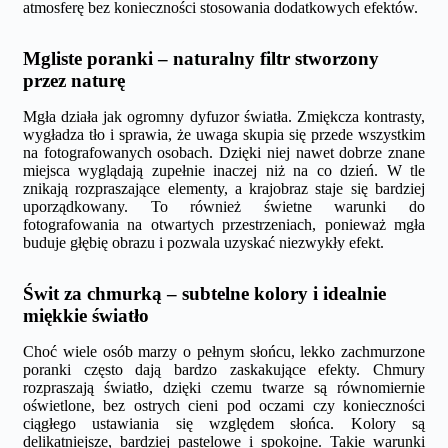
atmosferę bez konieczności stosowania dodatkowych efektów.
Mgliste poranki – naturalny filtr stworzony
przez naturę
Mgła działa jak ogromny dyfuzor światła. Zmiękcza kontrasty,
wygładza tło i sprawia, że uwaga skupia się przede wszystkim
na fotografowanych osobach. Dzięki niej nawet dobrze znane
miejsca wyglądają zupełnie inaczej niż na co dzień. W tle
znikają rozpraszające elementy, a krajobraz staje się bardziej
uporządkowany. To również świetne warunki do
fotografowania na otwartych przestrzeniach, ponieważ mgła
buduje głębię obrazu i pozwala uzyskać niezwykły efekt.
Świt za chmurką – subtelne kolory i idealnie
miękkie światło
Choć wiele osób marzy o pełnym słońcu, lekko zachmurzone
poranki często dają bardzo zaskakujące efekty. Chmury
rozpraszają światło, dzięki czemu twarze są równomiernie
oświetlone, bez ostrych cieni pod oczami czy konieczności
ciągłego ustawiania się względem słońca. Kolory są
delikatniejsze, bardziej pastelowe i spokojne. Takie warunki