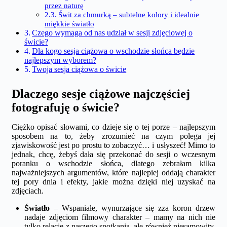
przez naturę
Świt za chmurką – subtelne kolory i idealnie
miękkie światło
Czego wymaga od nas udział w sesji zdjęciowej o
świcie?
Dla kogo sesja ciążowa o wschodzie słońca będzie
najlepszym wyborem?
Twoja sesja ciążowa o świcie
Dlaczego sesje ciążowe najczęściej
fotografuję o świcie?
Ciężko opisać słowami, co dzieje się o tej porze – najlepszym
sposobem na to, żeby zrozumieć na czym polega jej
zjawiskowość jest po prostu to zobaczyć… i usłyszeć! Mimo to
jednak, chcę, żebyś dała się przekonać do sesji o wczesnym
poranku o wschodzie słońca, dlatego zebrałam kilka
najważniejszych argumentów, które najlepiej oddają charakter
tej pory dnia i efekty, jakie można dzięki niej uzyskać na
zdjęciach.
Światło
– Wspaniałe, wynurzające się zza koron drzew
nadaje zdjęciom filmowy charakter – mamy na nich nie
tylko relacje z naszego spotkania, ale również niesamowity,