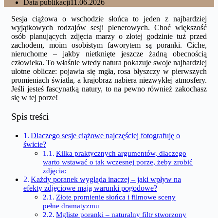
Data publikacji
11.06.2026
Sesja ciążowa o wschodzie słońca to jeden z najbardziej
wyjątkowych rodzajów sesji plenerowych. Choć większość
osób planujących zdjęcia marzy o złotej godzinie tuż przed
zachodem, moim osobistym faworytem są poranki. Ciche,
nieruchome – jakby nietknięte jeszcze żadną obecnością
człowieka. To właśnie wtedy natura pokazuje swoje najbardziej
ulotne oblicze: pojawia się mgła, rosa błyszczy w pierwszych
promieniach światła, a krajobraz nabiera niezwykłej atmosfery.
Jeśli jesteś fascynatką natury, to na pewno również zakochasz
się w tej porze!
Spis treści
Dlaczego sesje ciążowe najczęściej fotografuję o
świcie?
Kilka praktycznych argumentów, dlaczego
warto wstawać o tak wczesnej porze, żeby zrobić
zdjęcia:
Każdy poranek wygląda inaczej – jaki wpływ na
efekty zdjęciowe mają warunki pogodowe?
Złote promienie słońca i filmowe sceny
pełne dramatyzmu
Mgliste poranki – naturalny filtr stworzony